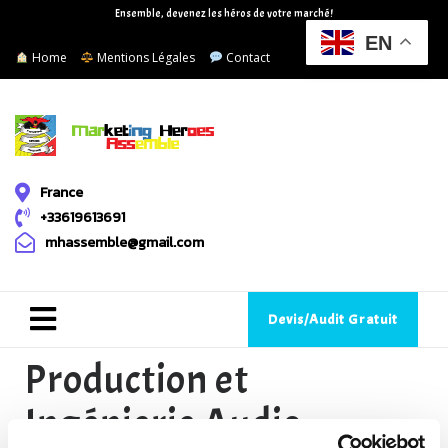
Ensemble, devenez les héros de votre marché!
EN
Home
Mentions Légales
Contact
France
+33619613691
mhassemble@gmail.com
Devis/Audit Gratuit
Production et
Ingénierie Audio