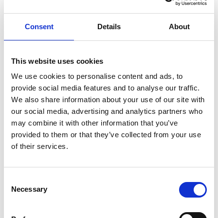
Consent
Details
About
MHA
Production et Ingénierie Audio
This website uses cookies
We use cookies to personalise content and ads, to
provide social media features and to analyse our traffic.
We also share information about your use of our site with
our social media, advertising and analytics partners who
may combine it with other information that you’ve
provided to them or that they’ve collected from your use
of their services.
C
Necessary
o
n
Production Musicale
: Maîtrise de la composition, de
s