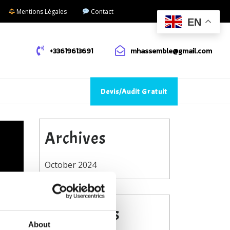
Mentions Légales
Contact
EN
+33619613691
mhassemble@gmail.com
Devis/Audit Gratuit
Archives
October 2024
Categories
 à
About