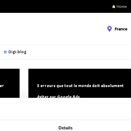
Home
France
Digi-blog
ier
5 erreurs que tout le monde doit absolument
éviter sur Google Ads
Google Ads est un outil puissant pour augmenter la visibilité de
votre marque et générer du trafic qualifié. Cependant, de
nombreuses entreprises passent à côté des résultats souhaités
[...]
ux
Details