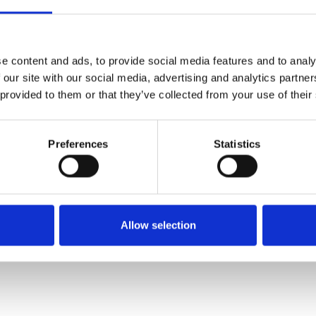
e content and ads, to provide social media features and to analy
 our site with our social media, advertising and analytics partn
 provided to them or that they’ve collected from your use of their
Comment optimiser ses campagnes Google Ads 
Preferences
Statistics
2024 ?
es
Les campagnes Google Ads continuent d'évoluer rapidement, et
pour obtenir les meilleurs résultats en 2024, il est essentiel de
rester au fait des nouvelles fonctionnalités et des stratégies
d’optimisation.
[...]
Allow selection