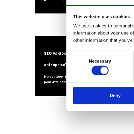
This website uses cookies
We use cookies to personalis
information about your use of
other information that you’ve
SEO vs Google Ads: lequel choisir pour mon
C
Necessary
o
entreprise?
n
s
Introduction : SEO et Google Ads, Deux Stratégies Différent
pour Atteindre Vos Objectifs
[...]
e
n
Deny
t
S
e
l
e
c