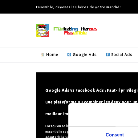
Ensemble, devenez les héros de votre marché!
Home
Google Ads
Social Ads
Google Ads vs Facebook Ads : Faut-il privilég
une plateforme ou combiner les deux pour un
meilleur impact ?
Lorsqu'on se lance dans la publicité en ligne, une question
essentielle se pose : Google Ads ou Facebook Ads ? Ces de
Consent
géants de la publicité en ligne offrent
[...]